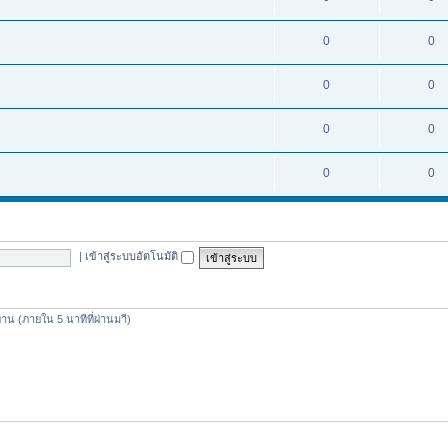
0
0
0
0
0
0
0
0
|
เข้าสู่ระบบอัตโนมัติ
 ท่าน (ภายใน 5 นาทีที่ผ่านมาี)