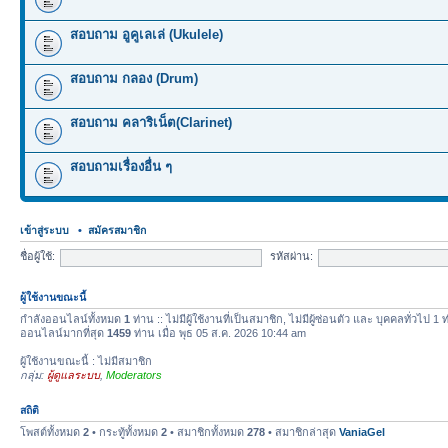
สอบถาม อูคูเลเล่ (Ukulele)
สอบถาม กลอง (Drum)
สอบถาม คลาริเน็ต(Clarinet)
สอบถามเรื่องอื่น ๆ
เข้าสู่ระบบ
•
สมัครสมาชิก
ชื่อผู้ใช้:
รหัสผ่าน:
ผู้ใช้งานขณะนี้
กำลังออนไลน์ทั้งหมด
1
ท่าน :: ไม่มีผู้ใช้งานที่เป็นสมาชิก, ไม่มีผู้ซ่อนตัว และ บุคคลทั่วไป 1
ออนไลน์มากที่สุด
1459
ท่าน เมื่อ พุธ 05 ส.ค. 2026 10:44 am
ผู้ใช้งานขณะนี้ : ไม่มีสมาชิก
กลุ่ม:
ผู้ดูแลระบบ
,
Moderators
สถิติ
โพสต์ทั้งหมด
2
• กระทู้ทั้งหมด
2
• สมาชิกทั้งหมด
278
• สมาชิกล่าสุด
VaniaGel