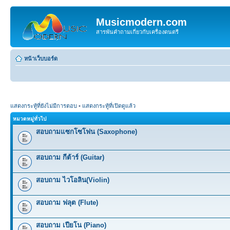
Musicmodern.com
สารพันคำถามเกี่ยวกับเครื่องดนตรี
หน้าเว็บบอร์ด
แสดงกระทู้ที่ยังไม่มีการตอบ
•
แสดงกระทู้ที่เปิดดูแล้ว
หมวดหมู่ทั่วไป
สอบถามแซกโซโฟน (Saxophone)
สอบถาม กีต้าร์ (Guitar)
สอบถาม ไวโอลิน(Violin)
สอบถาม ฟลุต (Flute)
สอบถาม เปียโน (Piano)