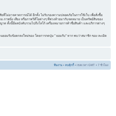
ี่ไม่อาจคาดการณ์ได้ อีกทั้ง ไม่รับรองความปลอดภัยในการใช้เว็บ เพื่อสั่งซื้อ
ภาพนิ่ง เสียง หรือภาพวิดีโอต่างๆ ที่พ่วงท้ายมากับจดหมาย เป็นทรัพย์สินของ
าต ทั้งนี้มีผลบังคับรวมไปถึงโลโก้ เครื่องหมายการค้าชื่อสินค้า และบริการต่างๆ
่านยอมรับข้อตกลงใหม่ของ โดยการกดปุ่ม " ยอมรับ" หาก พบว่าสมาชิก ของ ละเมิด
ทีมงาน
•
ลบคุ้กกี้
• เขตเวลา GMT + 7 ชั่วโมง