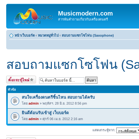
Musicmodern.com
สารพันคำถามเกี่ยวกับเครื่องดนตรี
หน้าเว็บบอร์ด
‹
หมวดหมู่ทั่วไป
‹
สอบถามแซกโซโฟน (Saxophone)
สอบถามแซกโซโฟน (Sa
ตั้งกระทู้ใหม่
หัวข้อ
สนใจเครื่องดนตรีชิ้นไหน สอบถามได้ครับ
โดย
admin
» พฤหัสฯ. 28 มิ.ย. 2012 8:56 pm
ยินดีต้อนรับเข้าสู่ เว็บบอร์ด
โดย
admin
» ศุกร์ 06 เม.ย. 2012 2:16 am
แสดงกระทู้จาก: