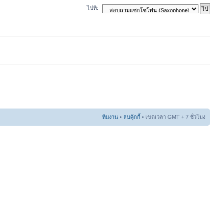
ไปที่:
ทีมงาน
•
ลบคุ้กกี้
• เขตเวลา GMT + 7 ชั่วโมง