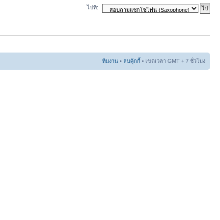
ไปที่:
ทีมงาน
•
ลบคุ้กกี้
• เขตเวลา GMT + 7 ชั่วโมง